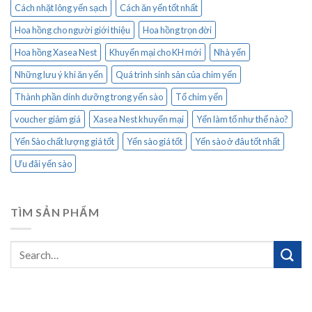
Cách nhặt lông yến sạch
Cách ăn yến tốt nhất
Hoa hồng cho người giới thiệu
Hoa hồng trọn đời
Hoa hồng Xasea Nest
Khuyến mại cho KH mới
Nhà yến
Những lưu ý khi ăn yến
Quá trình sinh sản của chim yến
Thành phần dinh dưỡng trong yến sào
Tổ chim yến
voucher giảm giá
Xasea Nest khuyến mại
Yến làm tổ như thế nào?
Yến Sào chất lượng giá tốt
Yến sào giá tốt
Yến sào ở đâu tốt nhất
Ưu đãi yến sào
TÌM SẢN PHẨM
Search
for: