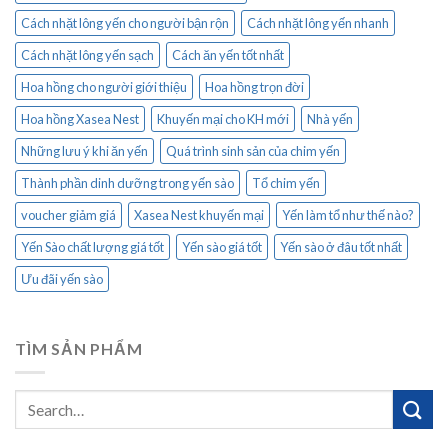
Cách nhặt lông yến cho người bận rộn
Cách nhặt lông yến nhanh
Cách nhặt lông yến sạch
Cách ăn yến tốt nhất
Hoa hồng cho người giới thiệu
Hoa hồng trọn đời
Hoa hồng Xasea Nest
Khuyến mại cho KH mới
Nhà yến
Những lưu ý khi ăn yến
Quá trình sinh sản của chim yến
Thành phần dinh dưỡng trong yến sào
Tổ chim yến
voucher giảm giá
Xasea Nest khuyến mại
Yến làm tổ như thế nào?
Yến Sào chất lượng giá tốt
Yến sào giá tốt
Yến sào ở đâu tốt nhất
Ưu đãi yến sào
TÌM SẢN PHẨM
Search
for: