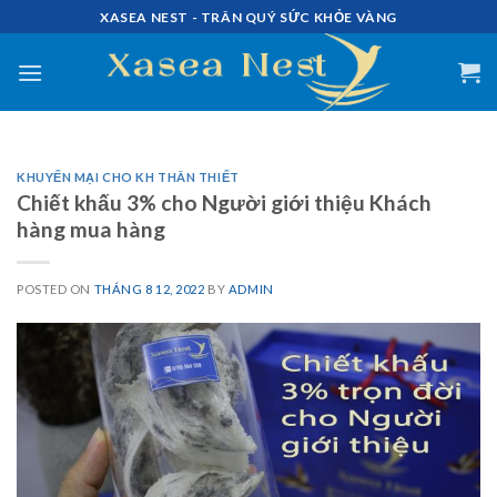
Skip
XASEA NEST - TRÂN QUÝ SỨC KHỎE VÀNG
to
content
KHUYẾN MẠI CHO KH THÂN THIẾT
Chiết khấu 3% cho Người giới thiệu Khách
hàng mua hàng
POSTED ON
THÁNG 8 12, 2022
BY
ADMIN